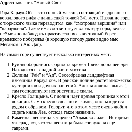
Адрес:
заказник “Новый Свет”
Гора Караул-Оба – это горный массив, состоящий из древнего
кораллового рифа с наивысшей точкой 341 метр. Название горы
с тюркского языка переводится, как “смотровая вершина” или
“караульная”. Такое имя соответствует характеру горы, ведь с
неё можно наблюдать практически весь восточный берег
крымского побережья (в хорошую погоду даже видно мыс
Меганом и Аю-Даг).
На самой горе существует несколько интересных мест:
Руины оборонного форпоста времен 1 века до нашей эры.
Находится в западной части массива.
Долины “Рай” и “Ад”. Своеобразная ландшафтная
изюминка Караул-оба. В райской долине растет множество
кустарников и других растений. Адская долина “лысая”,
там господствуют неприступные скалы.
Кресло Голицына. От долин идет прямая тропинка к этой
локации. Само кресло сделано из камня, оно находится
рядом с обрывом. Говорят, что в этом месте очень любил
сидеть князь Лев, отсюда такое название.
Каменная лестница к ущелью “Адамово ложе”. Историки
утверждают, что эта лестница была сооружена еще
таврами.