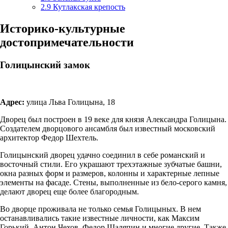
2.9
Кутлакская крепость
Историко-культурные
достопримечательности
Голицынский замок
Адрес:
улица Льва Голицына, 18
Дворец был построен в 19 веке для князя Александра Голицына.
Создателем дворцового ансамбля был известный московский
архитектор Федор Шехтель.
Голицынский дворец удачно соединил в себе романский и
восточный стили. Его украшают трехэтажные зубчатые башни,
окна разных форм и размеров, колонны и характерные лепные
элементы на фасаде. Стены, выполненные из бело-серого камня,
делают дворец еще более благородным.
Во дворце проживала не только семья Голицыных. В нем
останавливались такие известные личности, как Максим
Горький, Антон Чехов, Федор Шаляпин и многие другие. Также