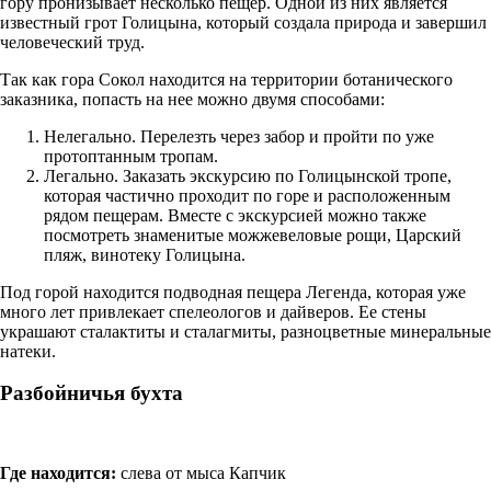
гору пронизывает несколько пещер. Одной из них является
известный грот Голицына, который создала природа и завершил
человеческий труд.
Так как гора Сокол находится на территории ботанического
заказника, попасть на нее можно двумя способами:
Нелегально. Перелезть через забор и пройти по уже
протоптанным тропам.
Легально. Заказать экскурсию по Голицынской тропе,
которая частично проходит по горе и расположенным
рядом пещерам. Вместе с экскурсией можно также
посмотреть знаменитые можжевеловые рощи, Царский
пляж, винотеку Голицына.
Под горой находится подводная пещера Легенда, которая уже
много лет привлекает спелеологов и дайверов. Ее стены
украшают сталактиты и сталагмиты, разноцветные минеральные
натеки.
Разбойничья бухта
Где находится:
слева от мыса Капчик