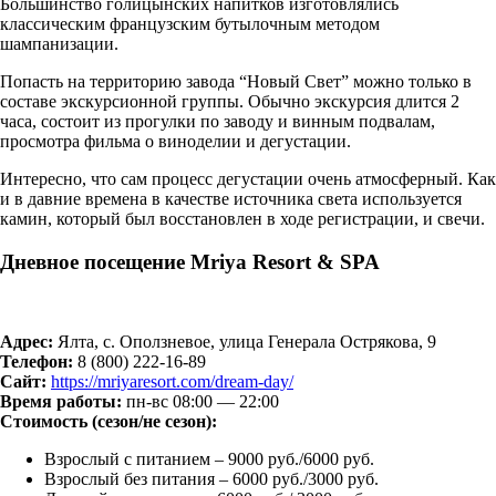
Большинство голицынских напитков изготовлялись
классическим французским бутылочным методом
шампанизации.
Попасть на территорию завода “Новый Свет” можно только в
составе экскурсионной группы. Обычно экскурсия длится 2
часа, состоит из прогулки по заводу и винным подвалам,
просмотра фильма о виноделии и дегустации.
Интересно, что сам процесс дегустации очень атмосферный. Как
и в давние времена в качестве источника света используется
камин, который был восстановлен в ходе регистрации, и свечи.
Дневное посещение Mriya Resort & SPA
Адрес:
Ялта, с. Оползневое, улица Генерала Острякова, 9
Телефон:
8 (800) 222-16-89
Сайт:
https://mriyaresort.com/dream-day/
Время работы:
пн-вс 08:00 — 22:00
Стоимость (сезон/не сезон):
Взрослый с питанием – 9000 руб./6000 руб.
Взрослый без питания – 6000 руб./3000 руб.