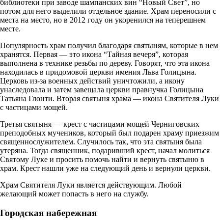
библиотеки при заводе шампанских вин “Новый Свет”, но
потом для него выделили отдельное здание. Храм переносили с
места на место, но в 2012 году он укоренился на теперешнем
месте.
Популярность храм получил благодаря святыням, которые в нем
хранятся. Первая — это икона “Тайная вечеря”, которая
выполнена в технике резьбы по дереву. Говорят, что эта икона
находилась в придомовой церкви имения Льва Голицына.
Церковь из-за военных действий уничтожили, а икону
унаследовала и затем завещала церкви правнучка Голицына
Татьяна Глонти. Вторая святыня храма — икона Святителя Луки
с частицами мощей.
Третья святыня — крест с частицами мощей Черниговских
преподобных мучеников, который был подарен храму приезжим
священнослужителем. Случилось так, что эта святыня была
утеряна. Тогда священник, подаривший крест, начал молиться
Святому Луке и просить помочь найти и вернуть святыню в
храм. Крест нашли уже на следующий день и вернули церкви.
Храм Святителя Луки является действующим. Любой
желающий может попасть в него на службу.
Городская набережная