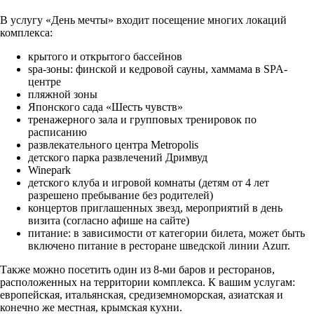
В услугу «День мечты» входит посещение многих локаций
комплекса:
крытого и открытого бассейнов
spa-зоны: финской и кедровой сауны, хаммама в SPA-
центре
пляжной зоны
Японского сада «Шесть чувств»
тренажерного зала и групповых тренировок по
расписанию
развлекательного центра Metropolis
детского парка развлечений Дримвуд
Winepark
детского клуба и игровой комнаты (детям от 4 лет
разрешено пребывание без родителей)
концертов приглашенных звезд, мероприятий в день
визита (согласно афише на сайте)
питание: в зависимости от категории билета, может быть
включено питание в ресторане шведской линии Azurr.
Также можно посетить один из 8-ми баров и ресторанов,
расположенных на территории комплекса. К вашим услугам:
европейская, итальянская, средиземноморская, азиатская и
конечно же местная, крымская кухни.