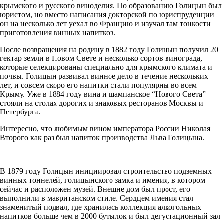
крымского и русского виноделия. По образованию Голицын был
юристом, но вместо написания докторской по юриспруденции
он на несколько лет уехал во Францию и изучал там тонкости
приготовления винных напитков.
После возвращения на родину в 1882 году Голицын получил 20
гектар земли в Новом Свете и несколько сортов винограда,
которые селекцированы специально для крымского климата и
почвы. Голицын развивал винное дело в течение нескольких
лет, и совсем скоро его напитки стали популярны во всем
Крыму. Уже в 1884 году вина и шампанское “Нового Света”
стояли на столах дорогих и знаковых ресторанов Москвы и
Петербурга.
Интересно, что любимым вином императора России Николая
Второго как раз был напиток производства Льва Голицына.
В 1879 году Голицын инициировал строительство подземных
винных тоннелей, голицынского замка и имения, в котором
сейчас и расположен музей. Внешне дом был прост, его
выполнили в мавританском стиле. Сердцем имения стал
знаменитый подвал, где хранилась коллекция алкогольных
напитков больше чем в 2000 бутылок и был дегустационный зал