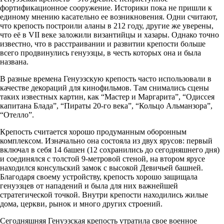
фортификационное сооружение. Историки пока не пришли к
единому мнению касательно ее возникновения. Одни считают,
что крепость построили аланы в 212 году, другие же уверены,
что её в VII веке заложили византийцы и хазары. Однако точно
известно, что в расстраивании и развитии крепости больше
всего продвинулись генуэзцы, в честь которых она и была
названа.
В разные времена Генуэзскую крепость часто использовали в
качестве декораций для кинофильмов. Там снимались сцены
таких известных картин, как “Мастер и Маргарита”, “Одиссея
капитана Блада”, “Пираты 20-го века”, “Кольцо Альманзора”,
“Отелло”.
Крепость считается хорошо продуманным оборонным
комплексом. Изначально она состояла из двух ярусов: первый
включал в себя 14 башен (12 сохранились до сегодняшнего дня)
и соединялся с толстой 9-метровой стеной, на втором ярусе
находился консульский замок с высокой Девичьей башней.
Благодаря своему устройству, крепость хорошо защищала
генуэзцев от нападений и была для них важнейшей
стратегической точкой. Внутри крепости находились жилые
дома, церкви, рынок и много других строений.
Сегодняшняя Генуэзская крепость утратила свое военное