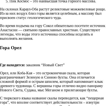
Пик Космос – это наивысшая точка горного массива.
На склонах Караул-Оба растут реликтовые можжевеловые рощи.
Из-за них воздух близ горы является целебным, а массиву был
присвоен статус геологического чуда.
Во время подъема на гору Сокол обязательно посетите источник
Анастасии — святыню православных христиан. Существуют
легенды, что воды этого источника способны исцелять и
выполнять желания.
Гора Орел
Где находится:
заказник “Новый Свет”
Орел, или Коба-Кая – это остроконечная скала, которая
разграничивает Зеленую и Синюю бухты. Она отличается
сложной формой и острым шпилем, который напоминает клык
древнего чудовища. С вершины горы отлично видно панораму
Нового Света, Судака, мыс Меганом и прилегающие бухты.
С тюркского языка название скалы переводится, как “пещерная
гора”, что вполне соответствует действительности – изнутри