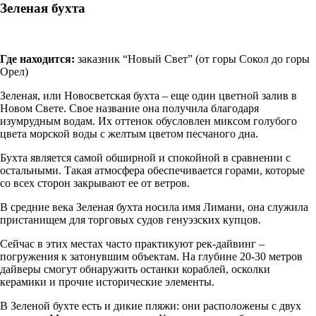
Зеленая бухта
Где находится:
заказник “Новый Свет” (от горы Сокол до горы
Орел)
Зеленая, или Новосветская бухта – еще один цветной залив в
Новом Свете. Свое название она получила благодаря
изумрудным водам. Их оттенок обусловлен миксом голубого
цвета морской воды с желтым цветом песчаного дна.
Бухта является самой обширной и спокойной в сравнении с
остальными. Такая атмосфера обеспечивается горами, которые
со всех сторон закрывают ее от ветров.
В средние века Зеленая бухта носила имя Лимани, она служила
пристанищем для торговых судов генуэзских купцов.
Сейчас в этих местах часто практикуют рек-дайвинг –
погружения к затонувшим объектам. На глубине 20-30 метров
дайверы смогут обнаружить останки кораблей, осколки
керамики и прочие исторические элементы.
В Зеленой бухте есть и дикие пляжи: они расположены с двух