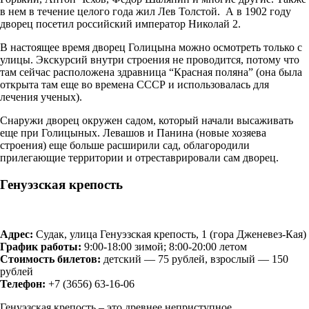
в нем в течение целого года жил Лев Толстой. А в 1902 году
дворец посетил российский император Николай 2.
В настоящее время дворец Голицына можно осмотреть только с
улицы. Экскурсий внутри строения не проводится, потому что
там сейчас расположена здравница “Красная поляна” (она была
открыта там еще во времена СССР и использовалась для
лечения ученых).
Снаружи дворец окружен садом, который начали высаживать
еще при Голицыных. Левашов и Панина (новые хозяева
строения) еще больше расширили сад, облагородили
прилегающие территории и отреставрировали сам дворец.
Генуэзская крепость
Адрес:
Судак, улица Генуэзская крепость, 1 (гора Дженевез-Кая)
График работы:
9:00-18:00 зимой; 8:00-20:00 летом
Стоимость билетов:
детский — 75 рублей, взрослый — 150
рублей
Телефон:
+7 (3656) 63-16-06
Генуэзская крепость – это древнее неприступное