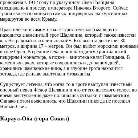
проложена в 1912 году по указу князя Льва Голицына
специально к приезду императора Николая Второго. Сейчас
тропа является одним из самых популярных экскурсионных
маршрутов во всем Крыму.
Практически в самом начале туристического маршрута
находится знаменитый грот Шаляпина, который также известен
как Эстрадный и «голицынский». Его высота достигает 30
метров, а ширина 17 – метров. Он был выбит морскими волнами
в горе Орел. В средние века в нем находился христианский
пещерный монастырь, а позже – винотека князя Голицына. В
каменных арках, которые сохранились и до наших дней,
хранились шампанские вина, а в глубине грота находится
эстрада, где раньше выступали музыканты.
Существует легенда, что когда-то в гроте выступал известный
оперный певец Федор Шаляпин и что от его высокого голоса во
время выступления даже полопались бутылки с шампанским.
Однако потом выяснилось, что Шаляпин никогда не посещал
Новый Свет.
Караул-Оба (гора Сокол)