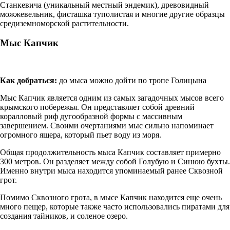
Станкевича (уникальный местный эндемик), древовидный
можжевельник, фисташка туполистая и многие другие образцы
средиземноморской растительности.
Мыс Капчик
Как добраться:
до мыса можно дойти по тропе Голицына
Мыс Капчик является одним из самых загадочных мысов всего
крымского побережья. Он представляет собой древний
коралловый риф дугообразной формы с массивным
завершением. Своими очертаниями мыс сильно напоминает
огромного ящера, который пьет воду из моря.
Общая продолжительность мыса Капчик составляет примерно
300 метров. Он разделяет между собой Голубую и Синюю бухты.
Именно внутри мыса находится упоминаемый ранее Сквозной
грот.
Помимо Сквозного грота, в мысе Капчик находится еще очень
много пещер, которые также часто использовались пиратами для
создания тайников, и соленое озеро.