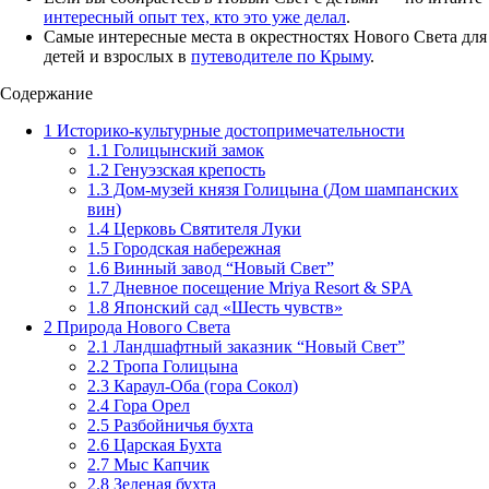
интересный опыт тех, кто это уже делал
.
Самые интересные места в окрестностях Нового Света для
детей и взрослых в
путеводителе по Крыму
.
Содержание
1
Историко-культурные достопримечательности
1.1
Голицынский замок
1.2
Генуэзская крепость
1.3
Дом-музей князя Голицына (Дом шампанских
вин)
1.4
Церковь Святителя Луки
1.5
Городская набережная
1.6
Винный завод “Новый Свет”
1.7
Дневное посещение Mriya Resort & SPA
1.8
Японский сад «Шесть чувств»
2
Природа Нового Света
2.1
Ландшафтный заказник “Новый Свет”
2.2
Тропа Голицына
2.3
Караул-Оба (гора Сокол)
2.4
Гора Орел
2.5
Разбойничья бухта
2.6
Царская Бухта
2.7
Мыс Капчик
2.8
Зеленая бухта