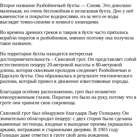
Второе название Разбойничьей бухты — Синяя. Это довольно
маленькая, но очень беспокойная и неласковая бухта. Дно у неё
каменистое и покрытое водорослями, из-за чего ее воды
выглядят темно-синими и немного зловещими.
Во времена древних греков и тавров в бухте часто прятались
корабли пиратов и разбойников, именно поэтому она получила
такое название.
На территории бухты находится интересная
достопримечательность – Сквозной грот. Он представляет собой
естественную пещеру 20-метровой высоты и 80-метровой
длины, которая сквозным проходом соединяет Разбойничью и
Царскую бухты. Она образовалась в результате тектонического
разлома, который привел в движение известняковые породы.
Благодаря особому расположению, грот был незаметен
невооруженным глазом. Пиратам это было на руку, потому что в
гроте они хранили свои сокровища.
Сквозной грот был обнаружен благодаря Льву Голицыну. Он
значительно облагородил пещеру: с двух сторон были сделаны
каменные лестницы, входные и выходные проемы украшались
арками, витражами и старинными дверями. В 1903 году
Голицын даже отметил в гроте свой день рождения.