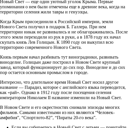
Новый Свет — еще один уютный уголок Крыма. Первые
упоминания о нем были отмечены еще в древние века, когда на
территории селения жили тавры и генуэзцы.
Когда Крым присоединили к Российской империи, земли
Нового Света получил в подарок Б. Галлера. При нем
территории никак не развивались и не облагораживались. После
этого земли переходили из рук в руки, а в 1878 году их начал
скупать князь Лев Голицын. К 1890 году он выкупил всю
территорию современного Нового Света.
Князь первым начал разбивать тут виноградники, развивать
виноделие. Голицын даже построил в Новом Свете крупный
завод, который функционирует до сих пор. Виноделие и до сих
пор остается основным промыслом в городе.
Интересно, что длительное время Новый Свет носил другое
название — Парадиз, которое с английского языка переводится,
как «рай». Однако в 1912 году после посещения селения
императором Николаем II название изменили на Новый Свет.
В Новом Свете и его окрестностях снимали эпизоды многих
фильмов. Самыми известными из них являются “Человек-
амфибия”, “Спортлото-82”, “Пираты 20-го века”.
Если вы собираетесь в Новый Свет с детьми — почитайте