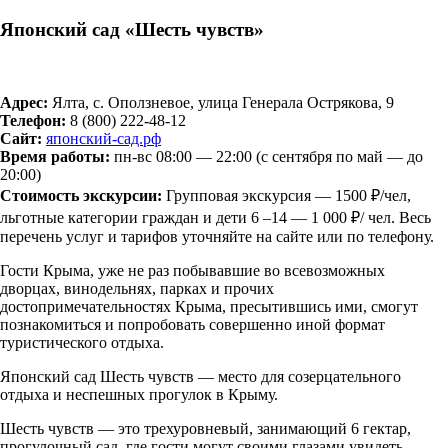
Японский сад «Шесть чувств»
Адрес:
Ялта, с. Оползневое, улица Генерала Острякова, 9
Телефон:
8 (800)
222-48-12
Сайт:
японский-сад.рф
Время работы:
пн-вс 08:00 — 22:00 (с сентября по май — до
20:00)
Стоимость экскурсии:
Групповая экскурсия — 1500 ₽/чел,
льготные категории граждан и дети 6 –14 — 1 000 ₽/ чел. Весь
перечень услуг и тарифов уточняйте на сайте или по телефону.
Гости Крыма, уже не раз побывавшие во всевозможных
дворцах, винодельнях, парках и прочих
достопримечательностях Крыма, пресытившись ими, смогут
познакомиться и попробовать совершенно иной формат
туристического отдыха.
Японский сад Шесть чувств — место для созерцательного
отдыха и неспешных прогулок в Крыму.
Шесть чувств — это трехуровневый, занимающий 6 гектар,
прогулочный сад, где гости могут своими глазами увидеть