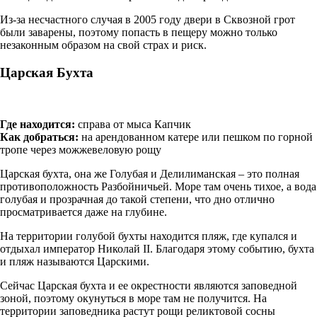
Из-за несчастного случая в 2005 году двери в Сквозной грот
были заварены, поэтому попасть в пещеру можно только
незаконным образом на свой страх и риск.
Царская Бухта
Где находится:
справа от мыса Капчик
Как добраться:
на арендованном катере или пешком по горной
тропе через можжевеловую рощу
Царская бухта, она же Голубая и Делилиманская – это полная
противоположность Разбойничьей. Море там очень тихое, а вода
голубая и прозрачная до такой степени, что дно отлично
просматривается даже на глубине.
На территории голубой бухты находится пляж, где купался и
отдыхал император Николай II. Благодаря этому событию, бухта
и пляж называются Царскими.
Сейчас Царская бухта и ее окрестности являются заповедной
зоной, поэтому окунуться в море там не получится. На
территории заповедника растут рощи реликтовой сосны