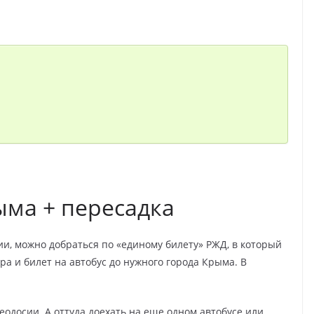
ыма + пересадка
и, можно добраться по «единому билету» РЖД, в который
ра и билет на автобус до нужного города Крыма. В
одосии. А оттуда доехать на еще одном автобусе или