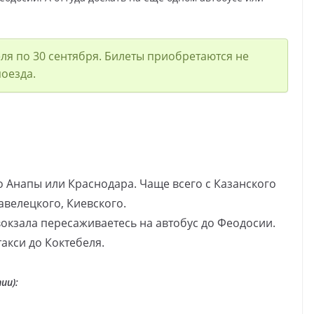
еля по 30 сентября. Билеты приобретаются не
поезда.
о Анапы или Краснодара. Чаще всего с Казанского
Павелецкого, Киевского.
вокзала пересаживаетесь на автобус до Феодосии.
такси до Коктебеля.
ии):