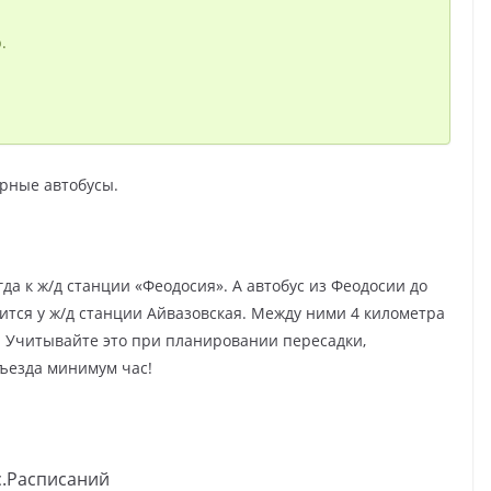
.
ярные автобусы.
да к ж/д станции «Феодосия». А автобус из Феодосии до
дится у ж/д станции Айвазовская. Между ними 4 километра
и. Учитывайте это при планировании пересадки,
ъезда минимум час!
с.Расписаний