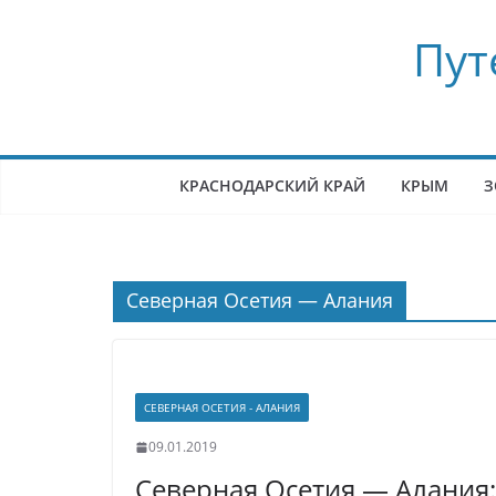
Перейти
Пут
к
содержимому
КРАСНОДАРСКИЙ КРАЙ
КРЫМ
З
Северная Осетия — Алания
СЕВЕРНАЯ ОСЕТИЯ - АЛАНИЯ
09.01.2019
Северная Осетия — Алания: