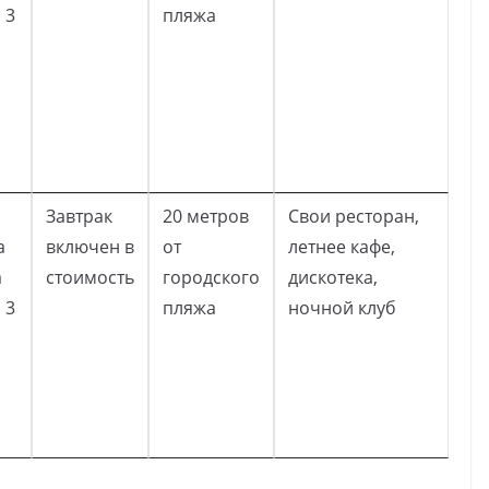
 3
пляжа
Завтрак
20 метров
Свои ресторан,
а
включен в
от
летнее кафе,
а
стоимость
городского
дискотека,
 3
пляжа
ночной клуб