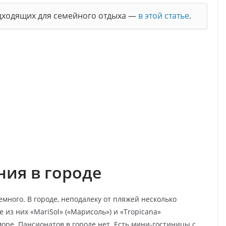
одходящих для семейного отдыха —
в этой статье
.
ия в городе
много. В городе, неподалеку от пляжей несколько
из них «MariSol» («Марисоль») и «Tropicana»
море. Пансионатов в городе нет. Есть мини-гостиницы с