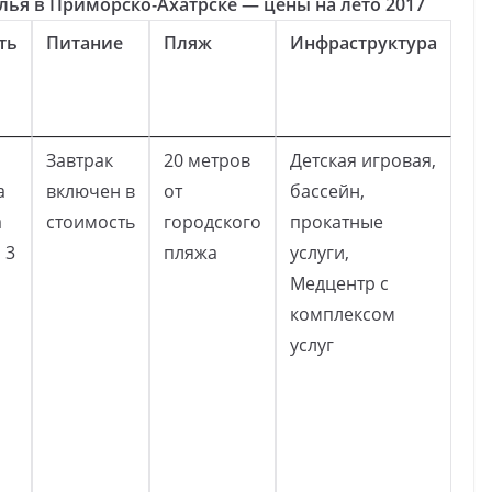
ья в Приморско-Ахатрске — цены на лето 2017
ть
Питание
Пляж
Инфраструктура
Завтрак
20 метров
Детская игровая,
а
включен в
от
бассейн,
а
стоимость
городского
прокатные
 3
пляжа
услуги,
Медцентр с
комплексом
услуг