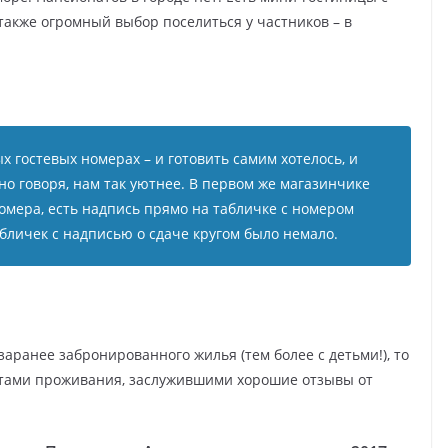
также огромный выбор поселиться у частников – в
 гостевых номерах – и готовить самим хотелось, и
но говоря, нам так уютнее. В первом же магазинчике
 номера, есть надпись прямо на табличке с номером
абличек с надписью о сдаче кругом было немало.
заранее забронированного жилья (тем более с детьми!), то
стами проживания, заслужившими хорошие отзывы от