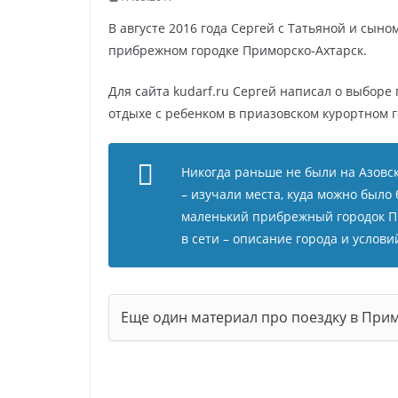
В августе 2016 года Сергей с Татьяной и сыно
прибрежном городке Приморско-Ахтарск.
Для сайта kudarf.ru Сергей написал о выборе
отдыхе с ребенком в приазовском курортном г
Никогда раньше не были на Азовс
– изучали места, куда можно было 
маленький прибрежный городок Пр
в сети – описание города и услов
Еще один материал про поездку в При