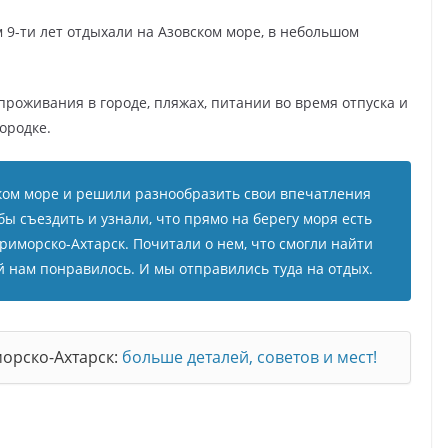
м 9-ти лет отдыхали на Азовском море, в небольшом
 проживания в городе, пляжах, питании во время отпуска и
ородке.
ком море и решили разнообразить свои впечатления
бы съездить и узнали, что прямо на берегу моря есть
иморско-Ахтарск. Почитали о нем, что смогли найти
ий нам понравилось. И мы отправились туда на отдых.
морско-Ахтарск:
больше деталей, советов и мест!