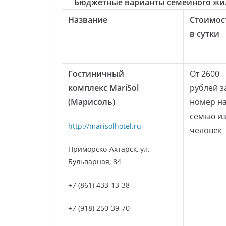
Бюджетные варианты семейного жил
Название
Стоимос
в сутки
Гостиничный
От 2600
комплекс
MariSol
рублей з
(Марисоль)
номер н
семью из
http://marisolhotel.ru
человек
Приморско-Ахтарск, ул.
Бульварная, 84
+7 (861) 433-13-38
+7 (918) 250-39-70