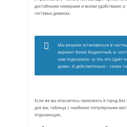
достойными номерами и всеми удобствами, а 
гостевых домиках.
Мы решили остановиться в частных
вариант более бюджетный, и, чест
нам подсказали: «у тех, кто сдает
дома». И действительно – синих т
Если же вы опасаетесь приезжать в город без 
для вас таблица с наиболее популярными ме
отдыхающих.