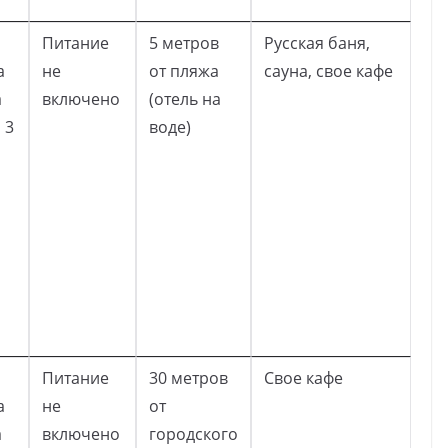
Питание
5 метров
Русская баня,
а
не
от пляжа
сауна, свое кафе
а
включено
(отель на
 3
воде)
Питание
30 метров
Свое кафе
а
не
от
а
включено
городского