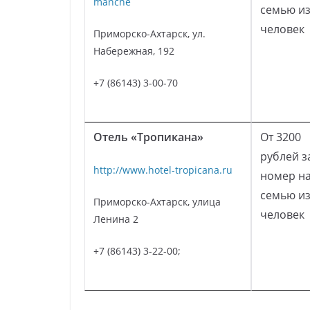
manche
семью из
человек
Приморско-Ахтарск, ул.
Набережная, 192
+7 (86143) 3-00-70
Отель «Тропикана»
От 3200
рублей з
http://www.hotel-tropicana.ru
номер н
семью из
Приморско-Ахтарск, улица
человек
Ленина 2
+7 (86143) 3-22-00;