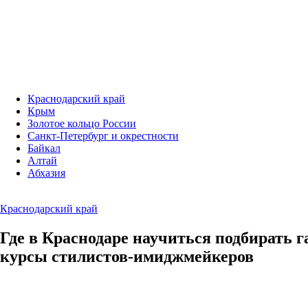
Краснодарский край
Крым
Золотое кольцо России
Санкт-Петербург и окрестности
Байкал
Алтай
Абхазия
Краснодарский край
Где в Краснодаре научиться подбирать г
курсы стилистов-имиджмейкеров