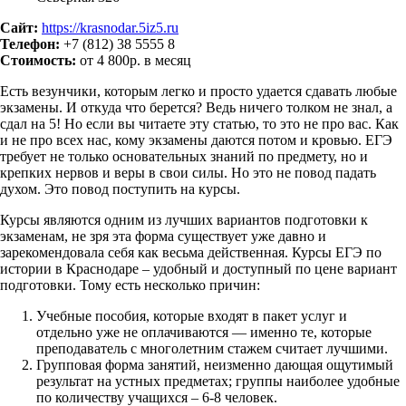
Сайт:
https://krasnodar.5iz5.ru
Телефон:
+7 (812) 38 5555 8
Стоимость:
от 4 800р. в месяц
Есть везунчики, которым легко и просто удается сдавать любые
экзамены. И откуда что берется? Ведь ничего толком не знал, а
сдал на 5! Но если вы читаете эту статью, то это не про вас. Как
и не про всех нас, кому экзамены даются потом и кровью. ЕГЭ
требует не только основательных знаний по предмету, но и
крепких нервов и веры в свои силы. Но это не повод падать
духом. Это повод поступить на курсы.
Курсы являются одним из лучших вариантов подготовки к
экзаменам, не зря эта форма существует уже давно и
зарекомендовала себя как весьма действенная. Курсы ЕГЭ по
истории в Краснодаре – удобный и доступный по цене вариант
подготовки. Тому есть несколько причин:
Учебные пособия, которые входят в пакет услуг и
отдельно уже не оплачиваются — именно те, которые
преподаватель с многолетним стажем считает лучшими.
Групповая форма занятий, неизменно дающая ощутимый
результат на устных предметах; группы наиболее удобные
по количеству учащихся – 6-8 человек.