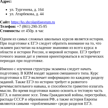
Адрес:
ул. Тургенева, д. 164
ул. Атарбекова, д. 44
Сайт:
https://ks.shcolapifagorum.ru
Телефон:
+7 (861) 290-35-95
Стоимость:
от 450р. в час
Одним из самых сложных школьных курсов является история.
При подготовке к ЕГЭ следует обратить внимание на то, что
экзамен рассчитан на владение знаниями из всего курса: в
области и истории России, и мировой истории. ЕГЭ требует
точного знания дат и умения ориентироваться в исторических
периодах при подготовке.
Именно с изучения структуры экзамена следует начать
подготовку. В КИМ входят задания смешанного типа. Курс
подготовки к ЕГЭ включает информацию по каждому разделу
заданий. Также ЕГЭ по истории требует и развитого
речемыслительного навыка, и способности грамотно излагать
мысли. Во время подготовки важно освоить и тестовую часть
ЕГЭ, и написание эссе. Темы Гражданской войны, перестройки,
распада СССР и образования РФ, а также история Европы
являются самыми «проблемными» среди разделов ЕГЭ.