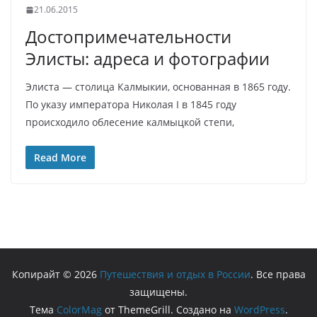
21.06.2015
Достопримечательности
Элисты: адреса и фотографии
Элиста — столица Калмыкии, основанная в 1865 году.
По указу императора Николая I в 1845 году
происходило облесение калмыцкой степи,
Read More
Копирайт © 2026
Путешествия и отдых в России
. Все права
защищены.
Тема
ColorMag
от ThemeGrill. Создано на
WordPress
.