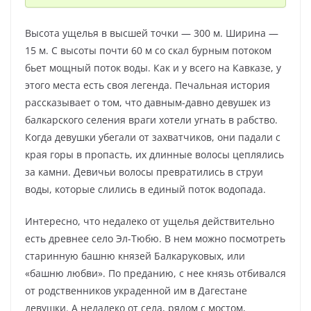
Высота ущелья в высшей точки — 300 м. Ширина —
15 м. С высоты почти 60 м со скал бурным потоком
бьет мощный поток воды. Как и у всего на Кавказе, у
этого места есть своя легенда. Печальная история
рассказывает о том, что давным-давно девушек из
балкарского селения враги хотели угнать в рабство.
Когда девушки убегали от захватчиков, они падали с
края горы в пропасть, их длинные волосы цеплялись
за камни. Девичьи волосы превратились в струи
воды, которые слились в единый поток водопада.
Интересно, что недалеко от ущелья действительно
есть древнее село Эл-Тюбю. В нем можно посмотреть
старинную башню князей Балкаруковых, или
«башню любви». По преданию, с нее князь отбивался
от родственников украденной им в Дагестане
девушки. А недалеко от села, рядом с мостом,