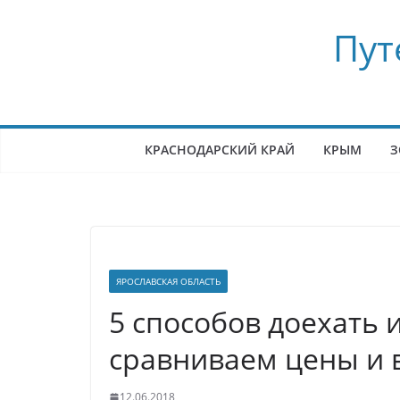
Перейти
Пут
к
содержимому
КРАСНОДАРСКИЙ КРАЙ
КРЫМ
З
ЯРОСЛАВСКАЯ ОБЛАСТЬ
5 способов доехать 
сравниваем цены и 
12.06.2018