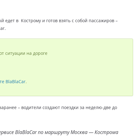
й едет в Кострому и готов взять с собой пассажиров –
ar.
от ситуации на дороге
те BlaBlaCar
.
 заранее – водители создают поездки за неделю-две до
рвисе BlaBlaCar по маршруту Москва — Кострома