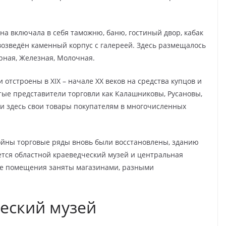
она включала в себя таможню, баню, гостиный двор, кабак
возведён каменный корпус с галереей. Здесь размещалось
рная, Железная, Молочная.
отстроены в XIX – начале XX веков на средства купцов и
тые представители торговли как Калашниковы, Русановы,
ли здесь свои товары покупателям в многочисленных
йны торговые ряды вновь были восстановлены, зданию
ется областной краеведческий музей и центральная
гие помещения заняты магазинами, разными
еский музей