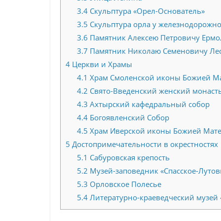
3.4
Скульптура «Орел-Основатель»
3.5
Скульптура орла у железнодорожно
3.6
Памятник Алексею Петровичу Ермо
3.7
Памятник Николаю Семеновичу Ле
4
Церкви и Храмы
4.1
Храм Смоленской иконы Божией М
4.2
Свято-Введенский женский монаст
4.3
Ахтырский кафедральный собор
4.4
Богоявленский Собор
4.5
Храм Иверской иконы Божией Мат
5
Достопримечательности в окрестностях
5.1
Сабуровская крепость
5.2
Музей-заповедник «Спасское-Луто
5.3
Орловское Полесье
5.4
Литературно-краеведческий музей 