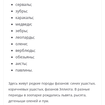
сервалы;
зубры;
каракалы;
медведи;
зебры;
леопарды;
олени;
верблюды;
обезьяны;
аисты;
павлины.
Здесь живут редкие породы фазанов: синих ушастых,
коричневых ушастых, фазанов Эллиота. В разные
периоды в зоопарке рождались львята, рысята,
детеныши оленей и пум.