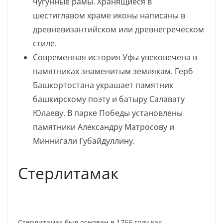
чугунные рамы. Хранящиеся в
шестиглавом храме иконы написаны в
древневизантийском или древнегреческом
стиле.
Современная история Уфы увековечена в
памятниках знаменитым землякам. Герб
Башкортостана украшает памятник
башкирскому поэту и батыру Салавату
Юлаеву. В парке Победы установлены
памятники Александру Матросову и
Миннигали Губайдуллину.
Стерлитамак
Стерлитамак был основан в 1766 году как