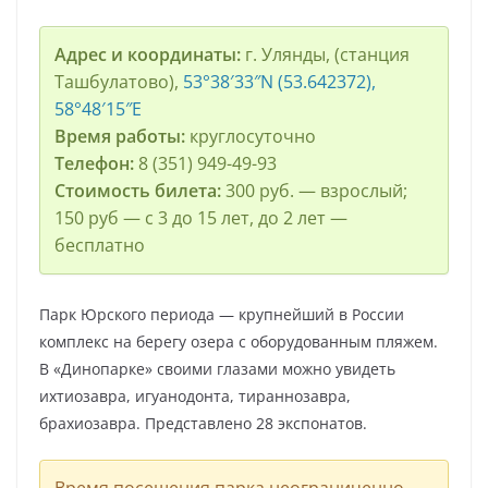
Адрес и координаты:
г. Улянды, (станция
Ташбулатово),
53°38′33″N (53.642372),
58°48′15″E
Время работы:
круглосуточно
Телефон:
8 (351) 949-49-93
Стоимость билета:
300 руб. — взрослый;
150 руб — с 3 до 15 лет, до 2 лет —
бесплатно
Парк Юрского периода — крупнейший в России
комплекс на берегу озера с оборудованным пляжем.
В «Динопарке» своими глазами можно увидеть
ихтиозавра, игуанодонта, тираннозавра,
брахиозавра. Представлено 28 экспонатов.
Время посещения парка неограниченно.