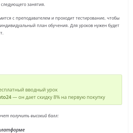
ь следующего занятия.
мится с преподавателем и проходит тестирование, чтобы
 индивидуальный план обучения. Для уроков нужен будет
т.
, бесплатный вводный урок
to24
— он дает скидку 8% на первую покупку
очет получить высокий балл:
 платформе