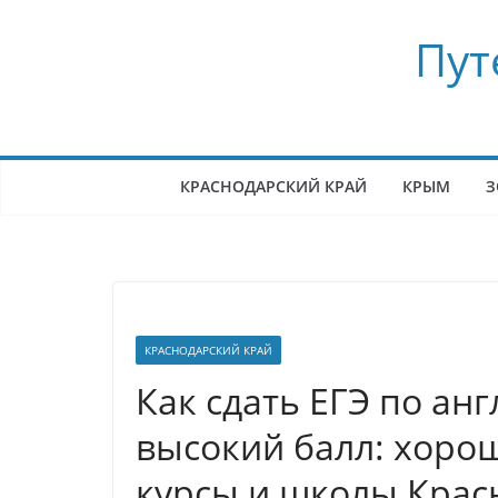
Перейти
Пут
к
содержимому
КРАСНОДАРСКИЙ КРАЙ
КРЫМ
З
КРАСНОДАРСКИЙ КРАЙ
Как сдать ЕГЭ по ан
высокий балл: хоро
курсы и школы Крас