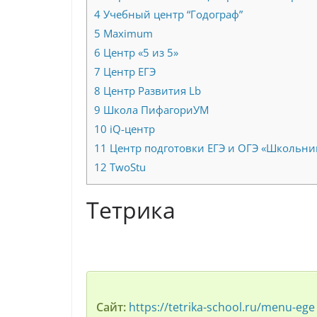
4
Учебный центр “Годограф”
5
Maximum
6
Центр «5 из 5»
7
Центр ЕГЭ
8
Центр Развития Lb
9
Школа ПифагориУМ
10
iQ-центр
11
Центр подготовки ЕГЭ и ОГЭ «Школьни
12
TwoStu
Тетрика
Сайт:
https://tetrika-school.ru/menu-ege