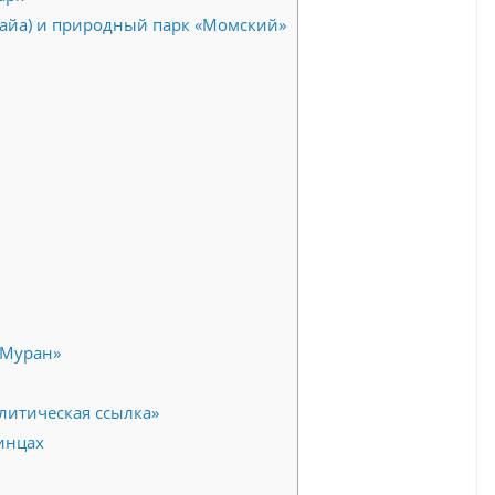
айа) и природный парк «Момский»
-Муран»
литическая ссылка»
инцах