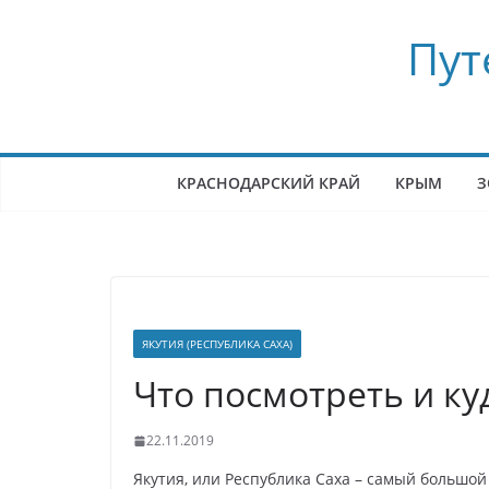
Перейти
Пут
к
содержимому
КРАСНОДАРСКИЙ КРАЙ
КРЫМ
З
ЯКУТИЯ (РЕСПУБЛИКА САХА)
Что посмотреть и ку
22.11.2019
Якутия, или Республика Саха – самый большой 