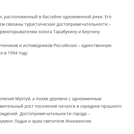
ии, расположенный в бассейне одноименной реки. Его
чем связаны туристические достопримечательности –
рвооткрывателям золота Тарабукину и Бертину.
учеников и исповедников Российских – единственную
о в 1994 году.
селения Мухтуй, а позже деревни с одноименным
емительный рост поселения начался в середине прошлого
рождений. Достопримечательности города –
умент Ладья и храм святителя Иннокентия.