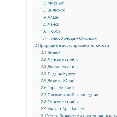
1.2
Мирный
1.3
Вилюйск
1.4
Алдан
1.5
Ленск
1.6
Нюрба
1.7
Полюс Холода – Оймякон
2
Природные достопримечательности
2.1
Вилюй
2.2
Ленские столбы
2.3
Дюны Тукуланы
2.4
Ледник Булуус
2.5
Диринг-Юрях
2.6
Горы Кисилях
2.7
Олекминский заповедник
2.8
Синские столбы
2.9
Улахан-Ары-Кюеле
2.10
Усть-Вилюйский национальный п