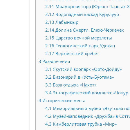
2.11
Мраморная гора (Юрюнг-Таастах-Х
2.12
Водопадный каскад Курулуур
2.13
Лабынкыр
2.14
Долина Смерти, Елюю-Черкечех
2.15
Царство вечной мерзлоты
2.16
Геологический парк Удокан
2.17
Верхоянский хребет
3
Развлечения
3.1
Якутский зоопарк «Орто-Дойду»
3.2
Бизонарий в «Усть-Буотама»
3.3
База отдыха «Нахот»
3.4
Этнографический комплекс «Чочур
4
Исторические места
4.1
Мемориальный музей «Якутская по
4.2
Музей-заповедник «Дружба» в Сотт
4.3
Кимберлитовая трубка «Мир»