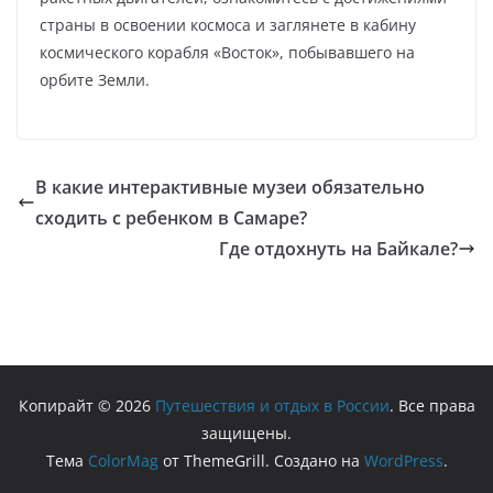
страны в освоении космоса и заглянете в кабину
космического корабля «Восток», побывавшего на
орбите Земли.
В какие интерактивные музеи обязательно
сходить с ребенком в Самаре?
Где отдохнуть на Байкале?
Копирайт © 2026
Путешествия и отдых в России
. Все права
защищены.
Тема
ColorMag
от ThemeGrill. Создано на
WordPress
.