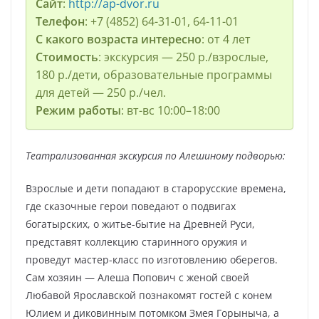
Сайт
:
http://ap-dvor.ru
Телефон
: +7 (4852) 64-31-01, 64-11-01
С какого возраста интересно
: от 4 лет
Стоимость
: экскурсия — 250 р./взрослые,
180 р./дети, образовательные программы
для детей — 250 р./чел.
Режим работы
: вт-вс 10:00–18:00
Театрализованная экскурсия по Алешиному подворью:
Взрослые и дети попадают в старорусские времена,
где сказочные герои поведают о подвигах
богатырских, о житье-бытие на Древней Руси,
представят коллекцию старинного оружия и
проведут мастер-класс по изготовлению оберегов.
Сам хозяин — Алеша Попович с женой своей
Любавой Ярославской познакомят гостей с конем
Юлием и диковинным потомком Змея Горыныча, а