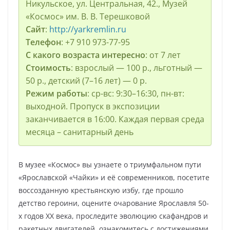
Никульское, ул. Центральная, 42., Музей
«Космос» им. В. В. Терешковой
Сайт
:
http://yarkremlin.ru
Телефон
: +7 910 973-77-95
С какого возраста интересно
: от 7 лет
Стоимость
: взрослый — 100 р., льготный —
50 р., детский (7–16 лет) — 0 р.
Режим работы
: ср-вс: 9:30–16:30, пн-вт:
выходной. Пропуск в экспозиции
заканчивается в 16:00. Каждая первая среда
месяца – санитарный день
В музее «Космос» вы узнаете о триумфальном пути
«Ярославской «Чайки» и её современников, посетите
воссозданную крестьянскую избу, где прошло
детство героини, оцените очарование Ярославля 50-
х годов ХХ века, проследите эволюцию скафандров и
ракетных двигателей, ознакомитесь с достижениями